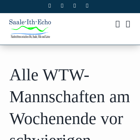
Zum
Facebook
X
Instagram
Pinterest
Inhalt
springen
Alle WTW-
Mannschaften am
Wochenende vor