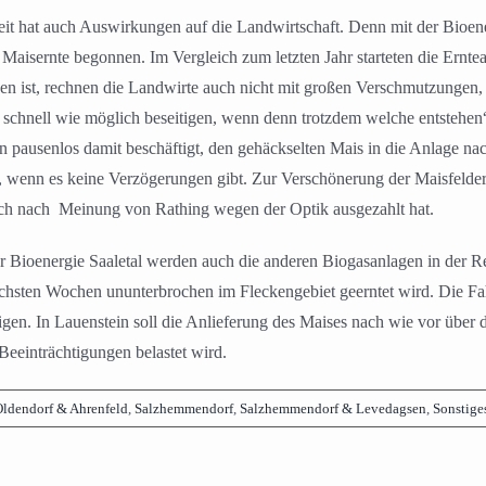
it hat auch Auswirkungen auf die Landwirtschaft. Denn mit der Bioen
aisernte begonnen. Im Vergleich zum letzten Jahr starteten die Erntea
rocken ist, rechnen die Landwirte auch nicht mit großen Verschmutzunge
 schnell wie möglich beseitigen, wenn denn trotzdem welche entsteh
 pausenlos damit beschäftigt, den gehäckselten Mais in die Anlage na
 wenn es keine Verzögerungen gibt. Zur Verschönerung der Maisfelder 
ich nach Meinung von Rathing wegen der Optik ausgezahlt hat.
 Bioenergie Saaletal werden auch die anderen Biogasanlagen in der Re
hsten Wochen ununterbrochen im Fleckengebiet geerntet wird. Die Fah
en. In Lauenstein soll die Anlieferung des Maises nach wie vor über 
Beeinträchtigungen belastet wird.
ldendorf & Ahrenfeld
,
Salzhemmendorf
,
Salzhemmendorf & Levedagsen
,
Sonstige