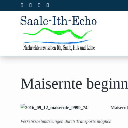
Zum
Facebook
X
Instagram
Pinterest
Inhalt
springen
Maisernte begin
Maisern
Verkehrsbehinderungen durch Transporte möglich