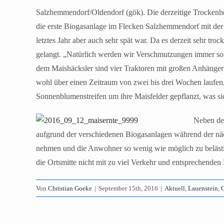
Salzhemmendorf/Oldendorf (gök). Die derzeitige Trockenhe
die erste Biogasanlage im Flecken Salzhemmendorf mit der M
letztes Jahr aber auch sehr spät war. Da es derzeit sehr t
gelangt. „Natürlich werden wir Verschmutzungen immer so
dem Maishäcksler sind vier Traktoren mit großen Anhängern
wohl über einen Zeitraum von zwei bis drei Wochen laufen,
Sonnenblumenstreifen um ihre Maisfelder gepflanzt, was s
Neben der
aufgrund der verschiedenen Biogasanlagen während der näc
nehmen und die Anwohner so wenig wie möglich zu belästig
die Ortsmitte nicht mit zu viel Verkehr und entsprechenden 
Von
Christian Goeke
|
September 15th, 2016
|
Aktuell
,
Lauenstein
,
O