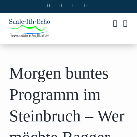
Zum
Facebook
X
Instagram
Pinterest
Inhalt
springen
Morgen buntes
Programm im
Steinbruch – Wer