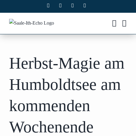
Zum
Facebook
X
Instagram
Pinterest
Inhalt
springen
Herbst-Magie am
Humboldtsee am
kommenden
Wochenende