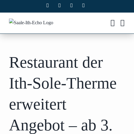
Zum
Facebook
X
Instagram
Pinterest
Inhalt
springen
Restaurant der
Ith-Sole-Therme
erweitert
Angebot – ab 3.