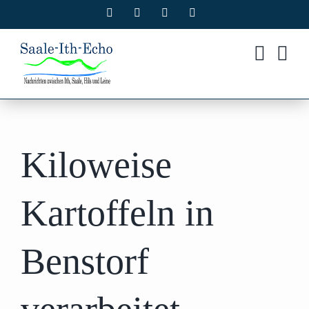
Zum
Facebook
X
Instagram
Pinterest
Inhalt
springen
Kiloweise
Kartoffeln in
Benstorf