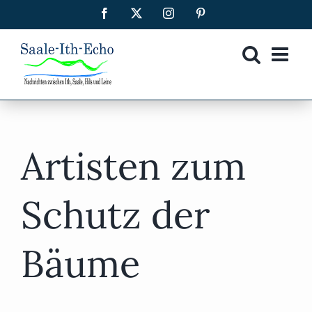
Zum
Facebook
X
Instagram
Pinterest
Inhalt
springen
Artisten zum
Schutz der
Bäume