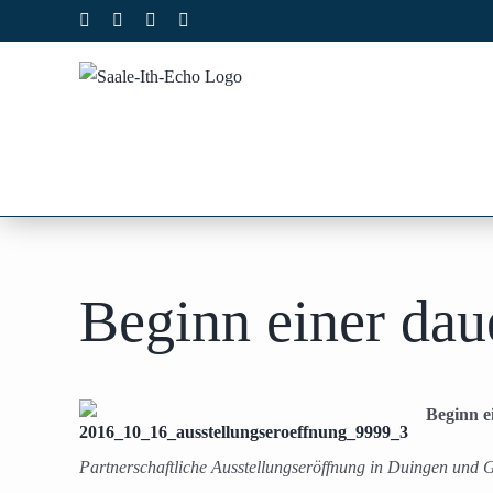
Zum
Facebook
X
Instagram
Pinterest
Inhalt
springen
Beginn einer dau
Beginn e
Partnerschaftliche Ausstellungseröffnung in Duingen und 