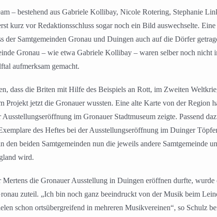
m – bestehend aus Gabriele Kollibay, Nicole Rotering, Stephanie Link
rst kurz vor Redaktionsschluss sogar noch ein Bild auswechselte. Eine 
s der Samtgemeinden Gronau und Duingen auch auf die Dörfer getragen
einde Gronau – wie etwa Gabriele Kollibay – waren selber noch nicht
lftal aufmerksam gemacht.
, dass die Briten mit Hilfe des Beispiels an Rott, im Zweiten Weltkri
em Projekt jetzt die Gronauer wussten. Eine alte Karte von der Region h
auer Ausstellungseröffnung im Gronauer Stadtmuseum zeigte. Passend da
e Exemplare des Heftes bei der Ausstellungseröffnung im Duinger Töpf
er in den beiden Samtgemeinden nun die jeweils andere Samtgemeinde 
gland wird.
Mertens die Gronauer Ausstellung in Duingen eröffnen durfte, wurde
Gronau zuteil. „Ich bin noch ganz beeindruckt von der Musik beim Lein
elen schon ortsübergreifend in mehreren Musikvereinen“, so Schulz bei