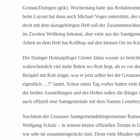
Gronau/Duingen (gök). Wochenlang hatte das Redaktionstea
beim Layout hat dann auch Michael Voges unterstützt, der e
doch mit dem dazugehörigen Heft soll der Zusammenschlus
im Zweiten Weltkrieg bekannt, aber viele aus der Samtgem
Arbeit an dem Heft hat Kollibay auf den kleinen Ort im Kü
Der Duinger Heimatpfleger Günter Jahns wusste zu berichten
wahrscheinlich viel mehr Briten wo Rott liegt, als es vor d
Beispiel mit Rott zeigte, was er jetzt selber bei der Gron
eigentlich …?“ lautet. Schon einen Tag vorher hatten viel
der beiden Ausstellungen und des Heftes sollen die Bürg
auch offiziell eine Samtgemeinde mit dem Namen Leineber
Nachdem der Gronauer Samtgemeindebürgermeister Rainer 
Wolfgang Schulz – in seinem letzten offiziellen Termin in 
wie sehr sie zusammengerückt sind. Denn viele Musiker spi