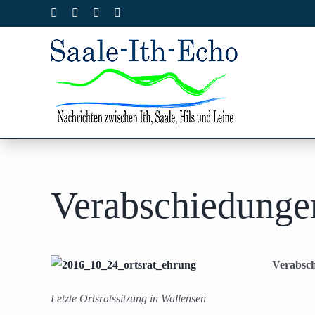
Zum
Facebook
X
Instagram
Pinterest
Inhalt
springen
Verabschiedungen
Verabsch
Letzte Ortsratssitzung in Wallensen