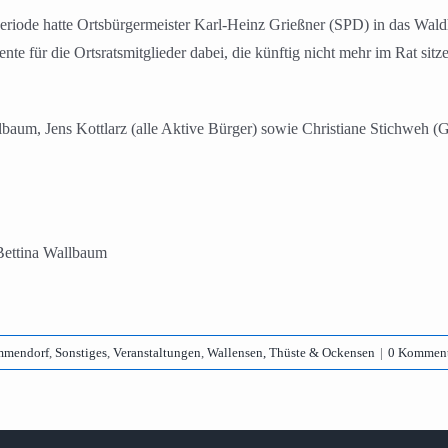
urperiode hatte Ortsbürgermeister Karl-Heinz Grießner (SPD) in das Wa
nte für die Ortsratsmitglieder dabei, die künftig nicht mehr im Rat sitz
lbaum, Jens Kottlarz (alle Aktive Bürger) sowie Christiane Stichweh 
 Bettina Wallbaum
mmendorf
,
Sonstiges
,
Veranstaltungen
,
Wallensen, Thüste & Ockensen
|
0 Komment