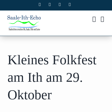
Zum
Facebook
X
Instagram
Pinterest
Inhalt
springen
Kleines Folkfest
am Ith am 29.
Oktober