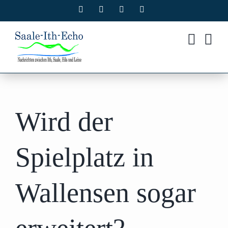
Zum
Facebook
X
Instagram
Pinterest
Inhalt
springen
Wird der
Spielplatz in
Wallensen sogar