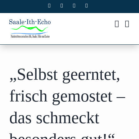
Zum
Facebook
X
Instagram
Pinterest
Inhalt
springen
„Selbst geerntet,
frisch gemostet –
das schmeckt