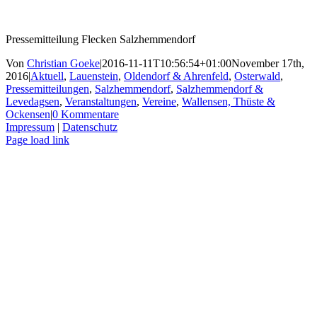
Pressemitteilung Flecken Salzhemmendorf
Von
Christian Goeke
|
2016-11-11T10:56:54+01:00
November 17th,
2016
|
Aktuell
,
Lauenstein
,
Oldendorf & Ahrenfeld
,
Osterwald
,
Pressemitteilungen
,
Salzhemmendorf
,
Salzhemmendorf &
Levedagsen
,
Veranstaltungen
,
Vereine
,
Wallensen, Thüste &
Ockensen
|
0 Kommentare
Impressum
|
Datenschutz
Facebook
X
Instagram
Pinterest
Page load link