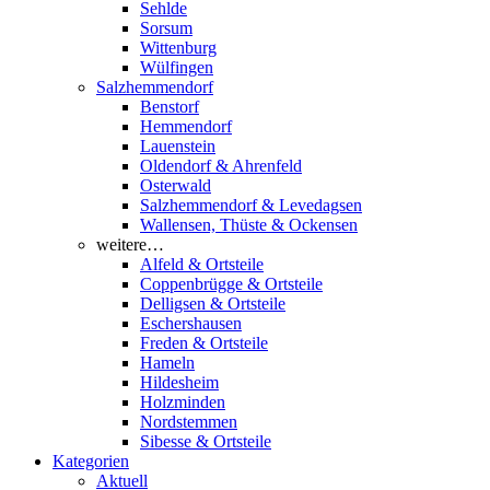
Sehlde
Sorsum
Wittenburg
Wülfingen
Salzhemmendorf
Benstorf
Hemmendorf
Lauenstein
Oldendorf & Ahrenfeld
Osterwald
Salzhemmendorf & Levedagsen
Wallensen, Thüste & Ockensen
weitere…
Alfeld & Ortsteile
Coppenbrügge & Ortsteile
Delligsen & Ortsteile
Eschershausen
Freden & Ortsteile
Hameln
Hildesheim
Holzminden
Nordstemmen
Sibesse & Ortsteile
Kategorien
Aktuell