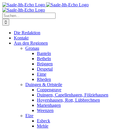
Zum
Facebook
X
Instagram
Pinterest
Inhalt
springen
Suche
nach:
Die Redaktion
Kontakt
Aus den Regionen
Gronau
Banteln
Betheln
Brüggen
Despetal
Eime
Rheden
Duingen & Ortsteile
Coppengrave
Duingen, Capellenhagen, Fölziehausen
Hoyershausen, Rott, Lübbrechtsen
Marienhagen
Weenzen
Elze
Esbeck
Mehle