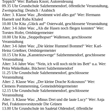
Teppich“ Wer: Barbara Knorr, Autorenlesung
09.35 Uhr Grundschule Salzhemmendorf, öffentliche Veranstaltung,
Zweisprachig: Deutsch / Arabisch
Alter: 3. Klasse Was: „Bestimmt wird alles gut“ Wer: Hermann
Haenelt und Ruba Khaled
10.00 Uhr Kita „Glück auf“ Osterwald, geschlossene Veranstaltung
Alter: 3-6 Jahre Was: „Als die Hasen noch fliegen konnten“ Wer:
Torsten Hofer, Ortsbürgermeister
10.00 Uhr Kita „Stoppelhopser“ Wallensen, geschlossene
Veranstaltung
Alter: 3-6 Jahre Was: „Die kleine Hummel Bommel“ Wer: Karl-
Heinz Grießner, Ortsbürgermeister
10.15 Uhr Kita „Kansteinzwerge“ Salzhemmendorf, geschlossene
Veranstaltung
Alter: 3-6 Jahre Was: “Nein, ich will noch nicht ins Bett“ u.a. Wer:
Petra Winkelhake, Bücherei Salzhemmendorf
11.25 Uhr Grundschule Salzhemmendorf, geschlossene
Veranstaltung
Alter: 2. Klasse Was: „Der kleine Drache Kokosnuss“ Wer:
Clemens Pommerening, Gemeindebürgermeister
12.15 Uhr Grundschule Salzhemmendorf, geschlossene
Veranstaltung
Alter: 3. Klasse Was: „Minus Drei und die laute Lucy“ Wer: Anja
Piel, Fraktionsvorsitzende Die Grünen
13.00 Uhr Grundschule im Saaletal Oldendorf, öffentliche