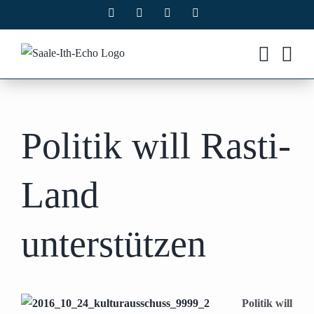
Zum
Facebook
X
Instagram
Pinterest
Inhalt
springen
Politik will Rasti-
Land
unterstützen
Politik will