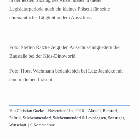
in der letzten Sitzung des Ausschusses in dieser
Legislaturperiode noch ein kleines Präsent für seine
ehrenamtliche Tätigkeit in dem Ausschuss.
Foto: Steffen Ratzke zeigt den Ausschussmitgliedern die
Baustelle bei der Kids-Dinoworld
Foto: Horst Wichmann bedankt sich bei Lutz Jaenicke mit
einem kleinen Präsent
Von
Christian Goeke
|
November 21st, 2016
|
Aktuell
,
Benstorf
,
Politik
,
Salzhemmendorf
,
Salzhemmendorf & Levedagsen
,
Sonstiges
,
Wirtschaft
|
0 Kommentare