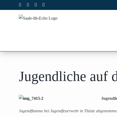
Zum
Facebook
X
Instagram
Pinterest
Inhalt
springen
Jugendliche auf
Jugendli
Jugendflamme bei Jugendfeuerwehr in Thüste abgenomme