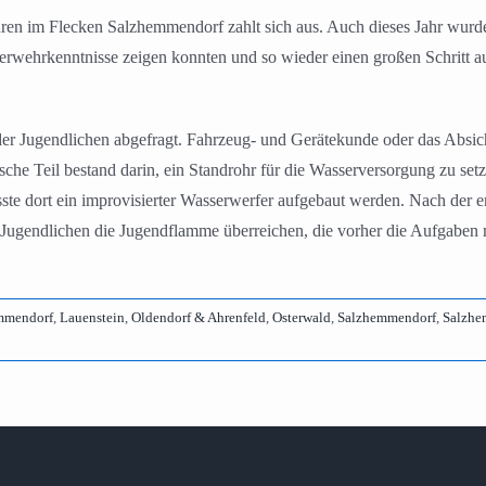
ren im Flecken Salzhemmendorf zahlt sich aus. Auch dieses Jahr wur
wehrkenntnisse zeigen konnten und so wieder einen großen Schritt 
r Jugendlichen abgefragt. Fahrzeug- und Gerätekunde oder das Absiche
sche Teil bestand darin, ein Standrohr für die Wasserversorgung zu s
ste dort ein improvisierter Wasserwerfer aufgebaut werden. Nach der e
ugendlichen die Jugendflamme überreichen, die vorher die Aufgaben mi
mendorf
,
Lauenstein
,
Oldendorf & Ahrenfeld
,
Osterwald
,
Salzhemmendorf
,
Salzhe