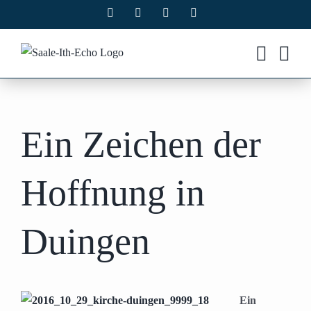
Zum
Facebook
X
Instagram
Pinterest
Inhalt
springen
Ein Zeichen der
Hoffnung in
Duingen
Ein