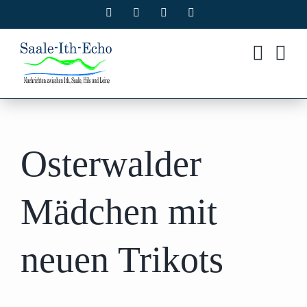
Zum
Facebook
X
Instagram
Pinterest
Inhalt
springen
Osterwalder
Mädchen mit
neuen Trikots