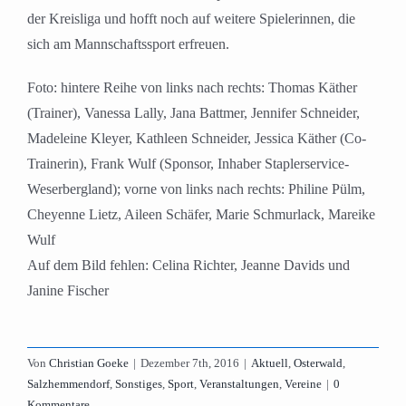
der Kreisliga und hofft noch auf weitere Spielerinnen, die
sich am Mannschaftssport erfreuen.
Foto: hintere Reihe von links nach rechts: Thomas Käther
(Trainer), Vanessa Lally, Jana Battmer, Jennifer Schneider,
Madeleine Kleyer, Kathleen Schneider, Jessica Käther (Co-
Trainerin), Frank Wulf (Sponsor, Inhaber Staplerservice-
Weserbergland); vorne von links nach rechts: Philine Pülm,
Cheyenne Lietz, Aileen Schäfer, Marie Schmurlack, Mareike
Wulf
Auf dem Bild fehlen: Celina Richter, Jeanne Davids und
Janine Fischer
Von
Christian Goeke
|
Dezember 7th, 2016
|
Aktuell
,
Osterwald
,
Salzhemmendorf
,
Sonstiges
,
Sport
,
Veranstaltungen
,
Vereine
|
0
Kommentare