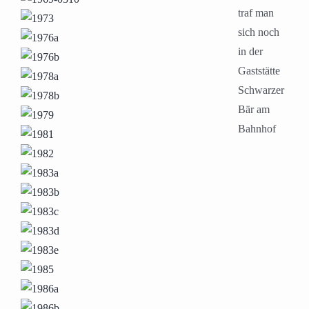
traf man
sich noch
in der
Gaststätte
Schwarzer
Bär am
Bahnhof