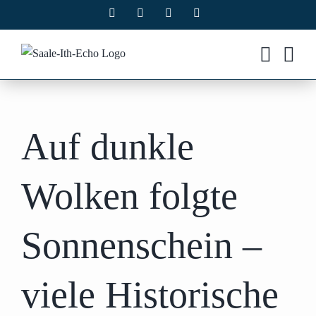
Zum
Facebook
X
Instagram
Pinterest
Inhalt
springen
Auf dunkle
Wolken folgte
Sonnenschein –
viele Historische