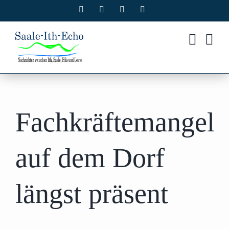
Zum
Facebook
X
Instagram
Pinterest
Inhalt
springen
Fachkräftemangel
auf dem Dorf
längst präsent