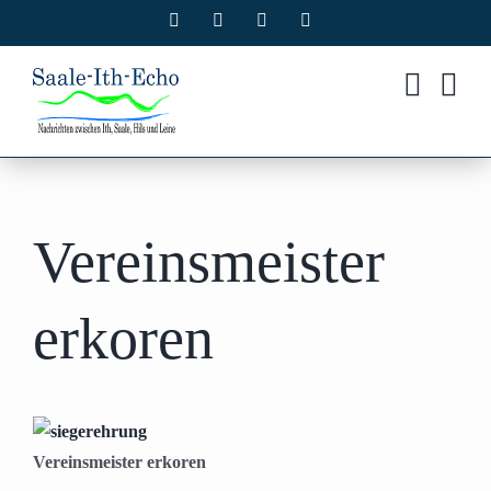
Zum
Facebook
X
Instagram
Pinterest
Inhalt
springen
Vereinsmeister
erkoren
Vereinsmeister erkoren