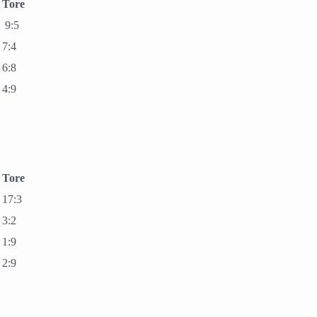
Tore
9:5
7:4
6:8
4:9
Tore
17:3
3:2
1:9
2:9