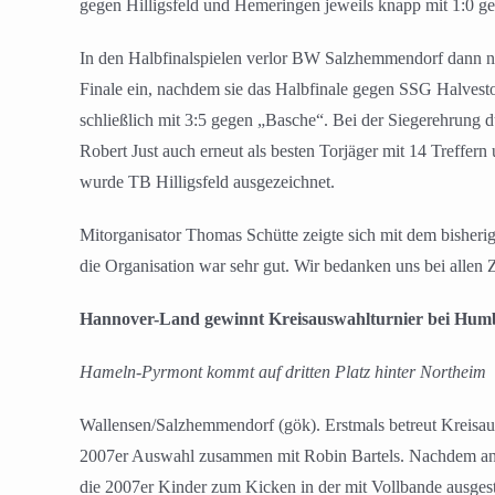
gegen Hilligsfeld und Hemeringen jeweils knapp mit 1:0 ge
In den Halbfinalspielen verlor BW Salzhemmendorf dann n
Finale ein, nachdem sie das Halbfinale gegen SSG Halvesto
schließlich mit 3:5 gegen „Basche“. Bei der Siegerehrung
Robert Just auch erneut als besten Torjäger mit 14 Treffe
wurde TB Hilligsfeld ausgezeichnet.
Mitorganisator Thomas Schütte zeigte sich mit dem bisheri
die Organisation war sehr gut. Wir bedanken uns bei alle
Hannover-Land gewinnt Kreisauswahlturnier bei Hum
Hameln-Pyrmont kommt auf dritten Platz hinter Northeim
Wallensen/Salzhemmendorf (gök). Erstmals betreut Kreisau
2007er Auswahl zusammen mit Robin Bartels. Nachdem an d
die 2007er Kinder zum Kicken in der mit Vollbande ausges