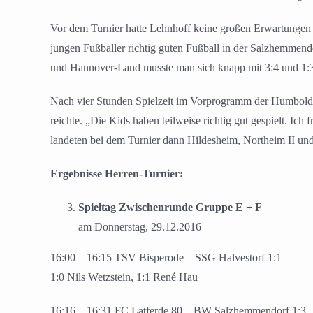
Vor dem Turnier hatte Lehnhoff keine großen Erwartungen a
jungen Fußballer richtig guten Fußball in der Salzhemmendo
und Hannover-Land musste man sich knapp mit 3:4 und 1:3
Nach vier Stunden Spielzeit im Vorprogramm der Humboldt
reichte. „Die Kids haben teilweise richtig gut gespielt. Ic
landeten bei dem Turnier dann Hildesheim, Northeim II un
Ergebnisse Herren-Turnier:
Spieltag Zwischenrunde Gruppe E + F
am Donnerstag, 29.12.2016
16:00 – 16:15 TSV Bisperode – SSG Halvestorf 1:1
1:0 Nils Wetzstein, 1:1 René Hau
16:16 – 16:31 FC Latferde 80 – BW Salzhemmendorf 1:3