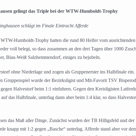
ausen gelingt das Triple bei der WTW-Humboldt-Trophy
nghausen schlägt im Finale Eintracht Afferde
. WTW-Humboldt-Trophy hatten die rund 80 Helfer vom ausrichtenden
der voll belegt, so dass zusammen an den drei Tagen über 1000 Zus
nier, Blau-Weiß Salzhemmendorf, einiges zu bejubeln.
estorf ohne Niederlage und zogen als Gruppenerster ins Halbfinale ei
n Gruppenspiel wurde der Bezirksligist und Mit-Favorit TSV Bisperod
gegen Halvestorf beim 1:1 einfuhren. Gegen den Kreisligisten Latferde 
 auf das Halbfinale, unterlag dann aber beim 1:4 klar, so dass Halvesto
sen das Maß aller Dinge. Zunächst wurden der TB Hilligsfeld und der
rde knapp mit 1:2 gegen „Basche“ unterlag. Afferde stand aber vor dem