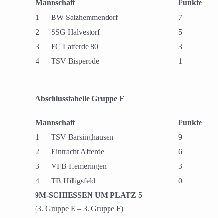
Mannschaft
Punkte
1
BW Salzhemmendorf
7
2
SSG Halvestorf
5
3
FC Latferde 80
3
4
TSV Bisperode
1
Abschlusstabelle Gruppe F
Mannschaft
Punkte
1
TSV Barsinghausen
9
2
Eintracht Afferde
6
3
VFB Hemeringen
3
4
TB Hilligsfeld
0
9M-SCHIESSEN UM PLATZ 5
(3. Gruppe E – 3. Gruppe F)