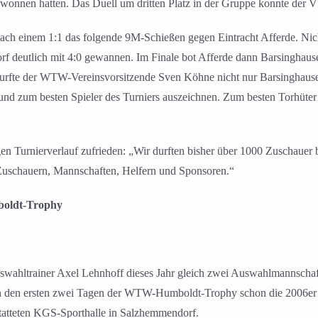
wonnen hatten. Das Duell um dritten Platz in der Gruppe konnte der V
ach einem 1:1 das folgende 9M-Schießen gegen Eintracht Afferde. Nic
rf deutlich mit 4:0 gewannen. Im Finale bot Afferde dann Barsinghaus
 durfte der WTW-Vereinsvorsitzende Sven Köhne nicht nur Barsinghause
rn und zum besten Spieler des Turniers auszeichnen. Zum besten Torhü
gen Turnierverlauf zufrieden: „Wir durften bisher über 1000 Zuschaue
n Zuschauern, Mannschaften, Helfern und Sponsoren.“
boldt-Trophy
swahltrainer Axel Lehnhoff dieses Jahr gleich zwei Auswahlmannschaft
en ersten zwei Tagen der WTW-Humboldt-Trophy schon die 2006er Jah
tatteten KGS-Sporthalle in Salzhemmendorf.