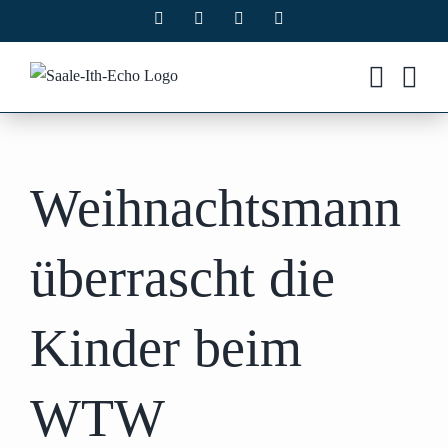
Zum
Facebook
X
Instagram
Pinterest
Inhalt
springen
Weihnachtsmann
überrascht die
Kinder beim
WTW