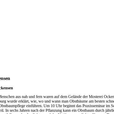
ensen
ckensen
. Menschen aus nah und fern waren auf dem Gelände der Mosterei Ock
nburg wurde erklärt, wie, wo und wann man Obstbäume am besten schne
r Obstbaumpflege einführen. Um 10 Uhr beginnt das Praxisseminar im
eil. In sechs Jahren nach der Pflanzung kann ein Obstbaum durch jährl