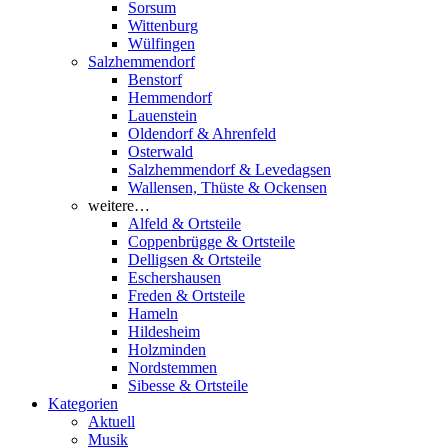
Sorsum
Wittenburg
Wülfingen
Salzhemmendorf
Benstorf
Hemmendorf
Lauenstein
Oldendorf & Ahrenfeld
Osterwald
Salzhemmendorf & Levedagsen
Wallensen, Thüste & Ockensen
weitere…
Alfeld & Ortsteile
Coppenbrügge & Ortsteile
Delligsen & Ortsteile
Eschershausen
Freden & Ortsteile
Hameln
Hildesheim
Holzminden
Nordstemmen
Sibesse & Ortsteile
Kategorien
Aktuell
Musik