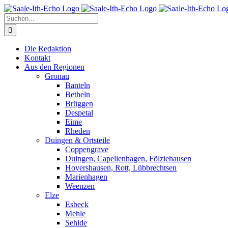
Zum
Facebook
X
Instagram
Pinterest
Inhalt
Suche
springen
nach:
Die Redaktion
Kontakt
Aus den Regionen
Gronau
Banteln
Betheln
Brüggen
Despetal
Eime
Rheden
Duingen & Ortsteile
Coppengrave
Duingen, Capellenhagen, Fölziehausen
Hoyershausen, Rott, Lübbrechtsen
Marienhagen
Weenzen
Elze
Esbeck
Mehle
Sehlde