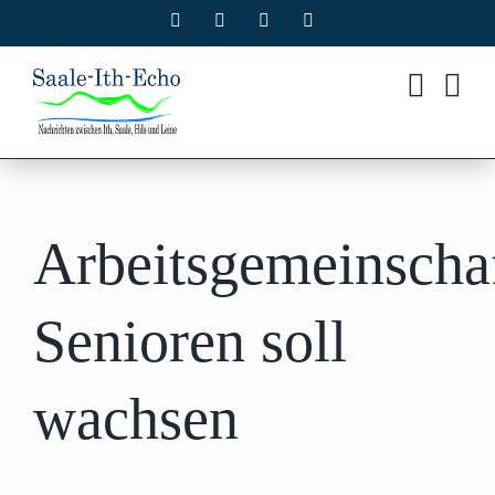
Zum
Facebook
X
Instagram
Pinterest
Inhalt
springen
Arbeitsgemeinscha
Senioren soll
wachsen