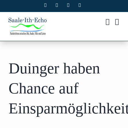
Zum
Facebook
X
Instagram
Pinterest
Inhalt
springen
Duinger haben
Chance auf
Einsparmöglichkei