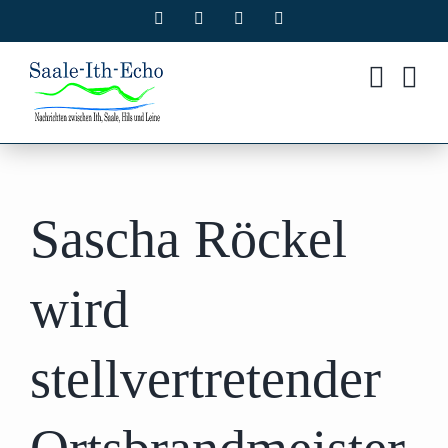
Zum
Facebook
X
Instagram
Pinterest
Inhalt
springen
Sascha Röckel
wird
stellvertretender