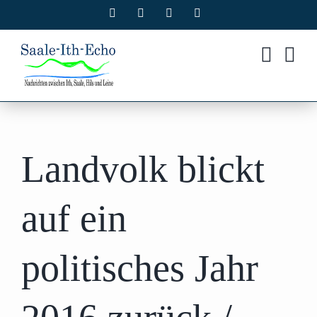
Zum
Facebook
X
Instagram
Pinterest
Inhalt
springen
Landvolk blickt
auf ein
politisches Jahr