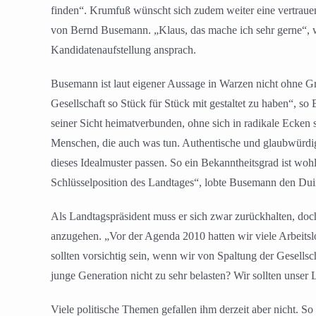
finden“. Krumfuß wünscht sich zudem weiter eine vertraue
von Bernd Busemann. „Klaus, das mache ich sehr gerne“, 
Kandidatenaufstellung ansprach.
Busemann ist laut eigener Aussage in Warzen nicht ohne Gr
Gesellschaft so Stück für Stück mit gestaltet zu haben“, 
seiner Sicht heimatverbunden, ohne sich in radikale Ecken
Menschen, die auch was tun. Authentische und glaubwürdige 
dieses Idealmuster passen. So ein Bekanntheitsgrad ist wohl
Schlüsselposition des Landtages“, lobte Busemann den Duing
Als Landtagspräsident muss er sich zwar zurückhalten, d
anzugehen. „Vor der Agenda 2010 hatten wir viele Arbeits
sollten vorsichtig sein, wenn wir von Spaltung der Gesells
junge Generation nicht zu sehr belasten? Wir sollten unser 
Viele politische Themen gefallen ihm derzeit aber nicht. So