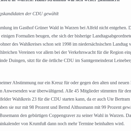
agskandidaten der CDU gewählt
mmlung im Gasthof Grüner Wald in Warzen bei Alfeld nicht entgehen. 
inigen Formalien beugen, ehe sich der bisherige Landtagsabgeordnete 
ohner des Wahlkreises schon seit 1998 im niedersächsischen Landtag ve
zahlreichen Vereinen vor allem bei der Verkehrswacht für die Region 
inde Duingen, sitzt für die örtliche CDU im Samtgemeinderat Leineber
eimer Abstimmung nur ein Kreuz für oder gegen den alten und neue
Anwesenden war überwältigend. Alle 45 Mitglieder stimmten für den e
lder Wahlkreis 23 für die CDU starten kann, da er auch Ute Bertram b
aben sie nur mit 98 Prozent und Bernd Althusmann mit 99 Prozent gewä
 Busemann den gebürtigen Coppengraver zu seiner Wahl in Warzen. 
rminkalender von Krumfuß dann noch mehr Termine beinhalten wird.