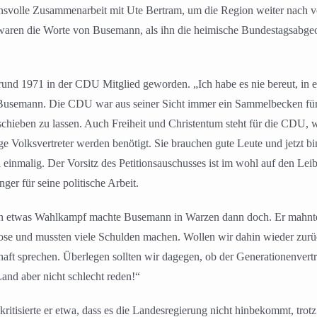
nsvolle Zusammenarbeit mit Ute Bertram, um die Region weiter nach v
waren die Worte von Busemann, als ihn die heimische Bundestagsabgeo
und 1971 in der CDU Mitglied geworden. „Ich habe es nie bereut, in e
so Busemann. Die CDU war aus seiner Sicht immer ein Sammelbecken für
 schieben zu lassen. Auch Freiheit und Christentum steht für die CDU,
Volksvertreter werden benötigt. Sie brauchen gute Leute und jetzt bin
 einmalig. Der Vorsitz des Petitionsauschusses ist im wohl auf den Leib
er für seine politische Arbeit.
och etwas Wahlkampf machte Busemann in Warzen dann doch. Er mahnte
lose und mussten viele Schulden machen. Wollen wir dahin wieder zurü
chaft sprechen. Überlegen sollten wir dagegen, ob der Generationenvert
Land aber nicht schlecht reden!“
 kritisierte er etwa, dass es die Landesregierung nicht hinbekommt, tro