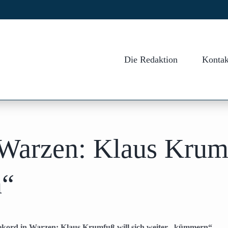
Die Redaktion
Kontak
Warzen: Klaus Krumf
n“
kord in Warzen: Klaus Krumfuß will sich weiter „kümmern“