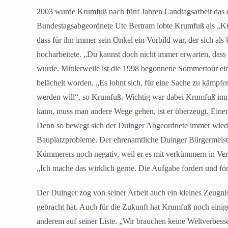
2003 wurde Krumfuß nach fünf Jahren Landtagsarbeit das er
Bundestagsabgeordnete Ute Bertram lobte Krumfuß als „Küm
dass für ihn immer sein Onkel ein Vorbild war, der sich al
hocharbeitete. „Du kannst doch nicht immer erwarten, dass n
wurde. Mittlerweile ist die 1998 begonnene Sommertour ein
belächelt worden. „Es lohnt sich, für eine Sache zu kämp
werden will“, so Krumfuß. Wichtig war dabei Krumfuß imm
kann, muss man andere Wege gehen, ist er überzeugt. Einen
Denn so bewegt sich der Duinger Abgeordnete immer wied
Bauplatzprobleme. Der ehrenamtliche Duinger Bürgermeiste
Kümmerers noch negativ, weil er es mit verkümmern in Ver
„Ich mache das wirklich gerne. Die Aufgabe fordert und fö
Der Duinger zog von seiner Arbeit auch ein kleines Zeugnis
gebracht hat. Auch für die Zukunft hat Krumfuß noch einig
anderem auf seiner Liste. „Wir brauchen keine Weltverbes