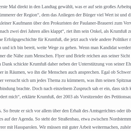
ste Mal direkt in den Landtag gewählt, was er auf sein großes Arbeit
merer der Region“, dem das Anliegen der Bürger viel Wert ist und di
s kleiner Kaufmann über den Prokuristen der Paulaner-Brauerei zum Ver
ach zwei drei Jahren alles klappt“, riet ihm sein Onkel, als Krumfuß zu
e Erfolgsgeschichte für Krumfuß, die jetzt auch viele andere Politik
fen und ich bin bereit, weite Wege zu gehen. Wenn man Kandidat werde
er die Nähe zum Menschen. Flyer und Briefe reichen aus seiner Sicht
 Dank schickte Krumfuß daher neben der Unterstützung von seiner Ehef
er in Räumen, wo ihn die Menschen auch ansprechen. Egal ob Schwerb
r versucht sich um jedes Thema zu kümmern, was ihm seinen Spitzname
bindung brachte. Doch nach einzelnem Zuspruch sah er ein, dass sich
rdert mich“, erklärte Krumfuß, der 2003 als Vorsitzender des Petitio
. So freute er sich vor allem über den Erhalt des Amtsgerichtes oder ü
es auf der Agenda. So steht der Straßenbau, etwa zwischen Nordstemm
serer mit Hassparolen. Wir müssen mit guter Arbeit weitermachen, z