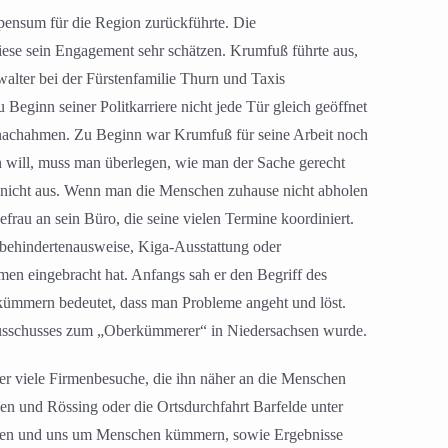
spensum für die Region zurückführte. Die
ese sein Engagement sehr schätzen. Krumfuß führte aus,
walter bei der Fürstenfamilie Thurn und Taxis
 Beginn seiner Politkarriere nicht jede Tür gleich geöffnet
er nachahmen. Zu Beginn war Krumfuß für seine Arbeit noch
n will, muss man überlegen, wie man der Sache gerecht
 nicht aus. Wenn man die Menschen zuhause nicht abholen
rau an sein Büro, die seine vielen Termine koordiniert.
ehindertenausweise, Kiga-Ausstattung oder
n eingebracht hat. Anfangs sah er den Begriff des
 kümmern bedeutet, dass man Probleme angeht und löst.
nsausschusses zum „Oberkümmerer“ in Niedersachsen wurde.
ber viele Firmenbesuche, die ihn näher an die Menschen
en und Rössing oder die Ortsdurchfahrt Barfelde unter
uhören und uns um Menschen kümmern, sowie Ergebnisse