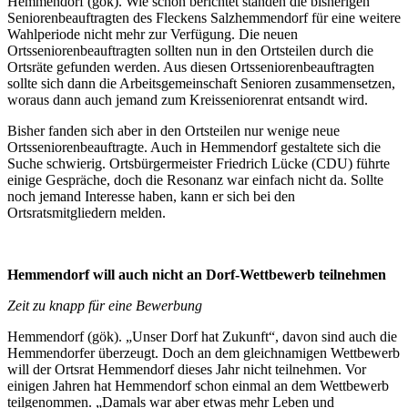
Hemmendorf (gök). Wie schon berichtet standen die bisherigen
Seniorenbeauftragten des Fleckens Salzhemmendorf für eine weitere
Wahlperiode nicht mehr zur Verfügung. Die neuen
Ortsseniorenbeauftragten sollten nun in den Ortsteilen durch die
Ortsräte gefunden werden. Aus diesen Ortsseniorenbeauftragten
sollte sich dann die Arbeitsgemeinschaft Senioren zusammensetzen,
woraus dann auch jemand zum Kreisseniorenrat entsandt wird.
Bisher fanden sich aber in den Ortsteilen nur wenige neue
Ortsseniorenbeauftragte. Auch in Hemmendorf gestaltete sich die
Suche schwierig. Ortsbürgermeister Friedrich Lücke (CDU) führte
einige Gespräche, doch die Resonanz war einfach nicht da. Sollte
noch jemand Interesse haben, kann er sich bei den
Ortsratsmitgliedern melden.
Hemmendorf will auch nicht an Dorf-Wettbewerb teilnehmen
Zeit zu knapp für eine Bewerbung
Hemmendorf (gök). „Unser Dorf hat Zukunft“, davon sind auch die
Hemmendorfer überzeugt. Doch an dem gleichnamigen Wettbewerb
will der Ortsrat Hemmendorf dieses Jahr nicht teilnehmen. Vor
einigen Jahren hat Hemmendorf schon einmal an dem Wettbewerb
teilgenommen. „Damals war aber etwas mehr Leben und