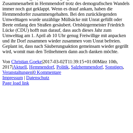
Zusammenarbeit in Hemmendorf trotz des demografischen Wandels
immer noch gut geklappt. Wenn es drauf ankam, haben die
Hemmendorfer zusammengehalten. Bei den zurückliegenden
Umwelttagen wurde unzählige Müllsäcke mit Unrat gefüllt oder
Beete entlang den Straßen gesäubert. Ortsbürgermeister Friedrich
Lücke (CDU) hofft nun darauf, dass auch dieses Jahr zum
Umwelttag am 1. April ab 10 Uhr genug Freiwillige mit anpacken
und ihr Dorf zusammen wieder zusammen vom Unrat befreien.
Geplant ist, dass nach Säuberungsaktion gemeinsam wieder gegrillt
wird, womit man den Teilnehmern dann auch danken möchte.
Von
Christian Goeke
|
2017-03-02T11:39:15+01:00
März 10th,
2017
|
Aktuell
,
Hemmendorf
,
Politik
,
Salzhemmendorf
,
Sonstiges
,
Veranstaltungen
|
0 Kommentare
Impressum
|
Datenschutz
Facebook
X
Instagram
Pinterest
Page load link