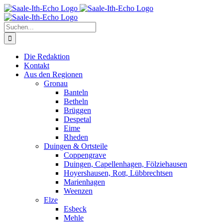
Zum
Facebook
X
Instagram
Pinterest
Inhalt
springen
Suche
nach:
Die Redaktion
Kontakt
Aus den Regionen
Gronau
Banteln
Betheln
Brüggen
Despetal
Eime
Rheden
Duingen & Ortsteile
Coppengrave
Duingen, Capellenhagen, Fölziehausen
Hoyershausen, Rott, Lübbrechtsen
Marienhagen
Weenzen
Elze
Esbeck
Mehle