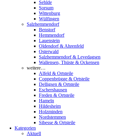
Sehlde
Sorsum
Wittenburg
Wülfingen
Salzhemmendorf
Benstorf
Hemmendorf
Lauenstein
Oldendorf & Ahrenfeld
Osterwald
Salzhemmendorf & Levedagsen
Wallensen, Thüste & Ockensen
weitere…
Alfeld & Ortsteile
Coppenbrügge & Ortsteile
Delligsen & Ortsteile
Eschershausen
Freden & Ortsteile
Hameln
Hildesheim
Holzminden
Nordstemmen
Sibesse & Ortsteile
Kategorien
Aktuell