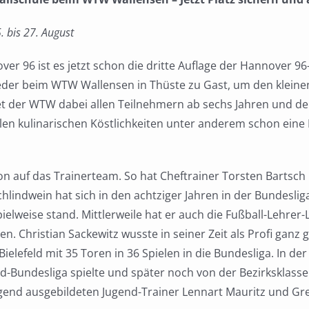
bis 27. August
er 96 ist es jetzt schon die dritte Auflage der Hannover 96-
wieder beim WTW Wallensen in Thüste zu Gast, um den kleine
etet der WTW dabei allen Teilnehmern ab sechs Jahren und 
elen kulinarischen Köstlichkeiten unter anderem schon eine
n auf das Trainerteam. So hat Cheftrainer Torsten Bartsch 
chlindwein hat sich in den achtziger Jahren in der Bundesli
pielweise stand. Mittlerweile hat er auch die Fußball-Lehrer
n. Christian Sackewitz wusste in seiner Zeit als Profi ganz
elefeld mit 35 Toren in 36 Spielen in die Bundesliga. In de
d-Bundesliga spielte und später noch von der Bezirksklasse 
agend ausgebildeten Jugend-Trainer Lennart Mauritz und Gr