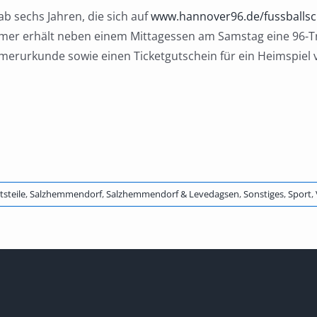
b sechs Jahren, die sich auf
www.hannover96.de/fussballsc
hmer erhält neben einem Mittagessen am Samstag eine 96-Tra
hmerurkunde sowie einen Ticketgutschein für ein Heimspiel
steile
,
Salzhemmendorf
,
Salzhemmendorf & Levedagsen
,
Sonstiges
,
Sport
,