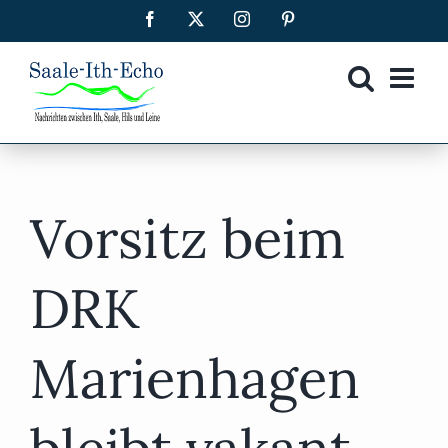
Zum
Facebook
X
Instagram
Pinterest
Inhalt
springen
Vorsitz beim
DRK
Marienhagen