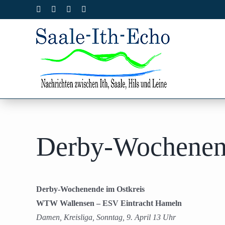
Zum
Facebook
X
Instagram
Pinterest
Inhalt
springen
Derby-Wochenend
Derby-Wochenende im Ostkreis
WTW Wallensen – ESV Eintracht Hameln
Damen, Kreisliga, Sonntag, 9. April 13 Uhr