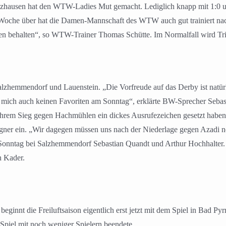
 Holzhausen hat den WTW-Ladies Mut gemacht. Lediglich knapp mit 1:0
e Woche über hat die Damen-Mannschaft des WTW auch gut trainiert na
en behalten“, so WTW-Trainer Thomas Schütte. Im Normalfall wird Trip
zhemmendorf und Lauenstein. „Die Vorfreude auf das Derby ist natürli
ür mich auch keinen Favoriten am Sonntag“, erklärte BW-Sprecher Sebas
 ihrem Sieg gegen Hachmühlen ein dickes Ausrufezeichen gesetzt haben.
er ein. „Wir dagegen müssen uns nach der Niederlage gegen Azadi noc
onntag bei Salzhemmendorf Sebastian Quandt und Arthur Hochhalter. H
n Kader.
innt die Freiluftsaison eigentlich erst jetzt mit dem Spiel in Bad P
 Spiel mit noch weniger Spielern beendete.