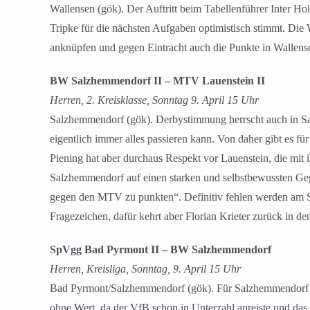
Wallensen (gök). Der Auftritt beim Tabellenführer Inter
Tripke für die nächsten Aufgaben optimistisch stimmt. Di
anknüpfen und gegen Eintracht auch die Punkte in Wallens
BW Salzhemmendorf II – MTV Lauenstein II
Herren, 2. Kreisklasse, Sonntag 9. April 15 Uhr
Salzhemmendorf (gök). Derbystimmung herrscht auch in Sal
eigentlich immer alles passieren kann. Von daher gibt es f
Piening hat aber durchaus Respekt vor Lauenstein, die mit
Salzhemmendorf auf einen starken und selbstbewussten Gegn
gegen den MTV zu punkten“. Definitiv fehlen werden am S
Fragezeichen, dafür kehrt aber Florian Krieter zurück in de
SpVgg Bad Pyrmont II – BW Salzhemmendorf
Herren, Kreisliga, Sonntag, 9. April 15 Uhr
Bad Pyrmont/Salzhemmendorf (gök). Für Salzhemmendorf beg
ohne Wert, da der VfB schon in Unterzahl anreiste und das