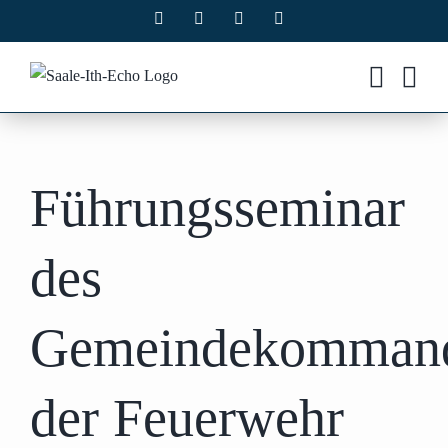
Zum
Facebook
X
Instagram
Pinterest
Inhalt
springen
Führungsseminar
des
Gemeindekomman
der Feuerwehr