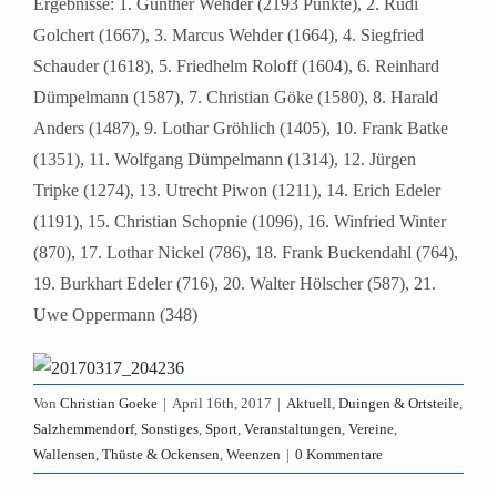
Ergebnisse: 1. Günther Wehder (2193 Punkte), 2. Rudi
Golchert (1667), 3. Marcus Wehder (1664), 4. Siegfried
Schauder (1618), 5. Friedhelm Roloff (1604), 6. Reinhard
Dümpelmann (1587), 7. Christian Göke (1580), 8. Harald
Anders (1487), 9. Lothar Gröhlich (1405), 10. Frank Batke
(1351), 11. Wolfgang Dümpelmann (1314), 12. Jürgen
Tripke (1274), 13. Utrecht Piwon (1211), 14. Erich Edeler
(1191), 15. Christian Schopnie (1096), 16. Winfried Winter
(870), 17. Lothar Nickel (786), 18. Frank Buckendahl (764),
19. Burkhart Edeler (716), 20. Walter Hölscher (587), 21.
Uwe Oppermann (348)
Von
Christian Goeke
|
April 16th, 2017
|
Aktuell
,
Duingen & Ortsteile
,
Salzhemmendorf
,
Sonstiges
,
Sport
,
Veranstaltungen
,
Vereine
,
Wallensen, Thüste & Ockensen
,
Weenzen
|
0 Kommentare