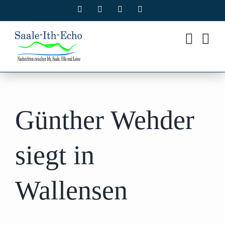
Zum
Facebook
X
Instagram
Pinterest
Inhalt
springen
Günther Wehder
siegt in
Wallensen