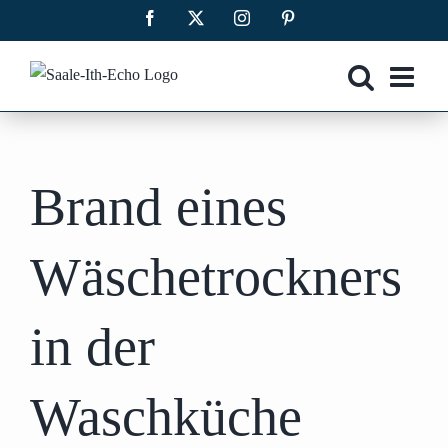
Zum
Facebook
X
Instagram
Pinterest
Inhalt
springen
Brand eines
Wäschetrockners
in der
Waschküche