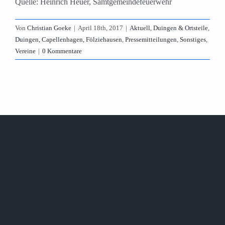
Quelle: Heinrich Heuer, Samtgemeindefeuerwehr
Von
Christian Goeke
|
April 18th, 2017
|
Aktuell
,
Duingen & Ortsteile
,
Duingen, Capellenhagen, Fölziehausen
,
Pressemitteilungen
,
Sonstiges
,
Vereine
|
0 Kommentare