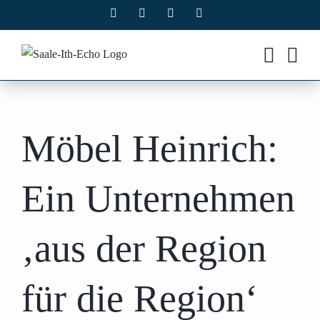
Zum
Facebook
X
Instagram
Pinterest
Inhalt
springen
Möbel Heinrich:
Ein Unternehmen
‚aus der Region
für die Region‘