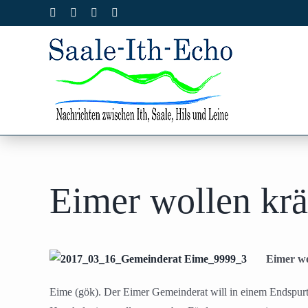
Zum
Facebook
X
Instagram
Pinterest
Inhalt
springen
Eimer wollen kräf
Eimer wo
Eime (gök). Der Eimer Gemeinderat will in einem Endspur