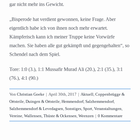
gar nicht mehr ins Gewicht.
„Bisperode hat verdient gewonnen, keine Frage. Aber
eigentlich habe ich von ihnen noch mehr erwartet.
Kämpferisch kann ich meiner Truppe keine Vorwürfe
machen. Sie haben alle gut gekämpft und gegengehalten“, so
Schendel nach dem Spiel.
Tore: 1:0 (3.), 1:1 Mussafir Murad Ali (20.), 2:1 (35.), 3:1
(76.), 4:1 (90.)
Von
Christian Goeke
|
April 30th, 2017
|
Aktuell
,
Coppenbrügge &
Ortsteile
,
Duingen & Ortsteile
,
Hemmendorf
,
Salzhemmendorf
,
Salzhemmendorf & Levedagsen
,
Sonstiges
,
Sport
,
Veranstaltungen
,
Vereine
,
Wallensen, Thüste & Ockensen
,
Weenzen
|
0 Kommentare