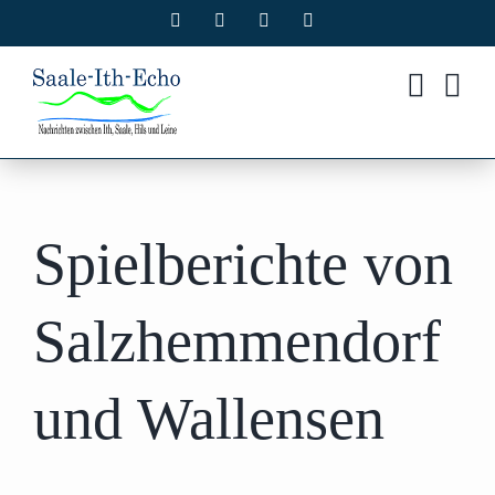
Zum
Facebook
X
Instagram
Pinterest
Inhalt
springen
Spielberichte von
Salzhemmendorf
und Wallensen