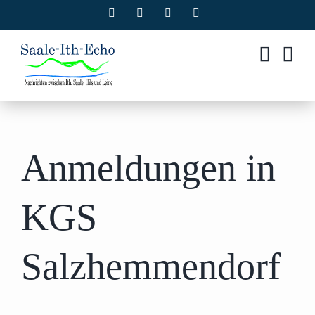
Zum
Facebook
X
Instagram
Pinterest
Inhalt
springen
Anmeldungen in
KGS
Salzhemmendorf