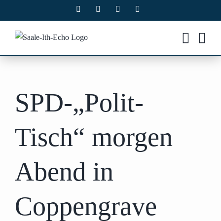
Zum
Facebook
X
Instagram
Pinterest
Inhalt
springen
SPD-„Polit-
Tisch“ morgen
Abend in
Coppengrave