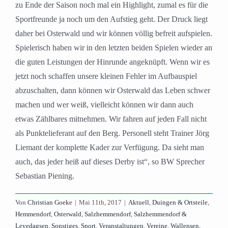
zu Ende der Saison noch mal ein Highlight, zumal es für die
Sportfreunde ja noch um den Aufstieg geht. Der Druck liegt
daher bei Osterwald und wir können völlig befreit aufspielen.
Spielerisch haben wir in den letzten beiden Spielen wieder an
die guten Leistungen der Hinrunde angeknüpft. Wenn wir es
jetzt noch schaffen unsere kleinen Fehler im Aufbauspiel
abzuschalten, dann können wir Osterwald das Leben schwer
machen und wer weiß, vielleicht können wir dann auch
etwas Zählbares mitnehmen. Wir fahren auf jeden Fall nicht
als Punktelieferant auf den Berg. Personell steht Trainer Jörg
Liemant der komplette Kader zur Verfügung. Da sieht man
auch, das jeder heiß auf dieses Derby ist“, so BW Sprecher
Sebastian Piening.
Von
Christian Goeke
|
Mai 11th, 2017
|
Aktuell
,
Duingen & Ortsteile
,
Hemmendorf
,
Osterwald
,
Salzhemmendorf
,
Salzhemmendorf &
Levedagsen
,
Sonstiges
,
Sport
,
Veranstaltungen
,
Vereine
,
Wallensen,