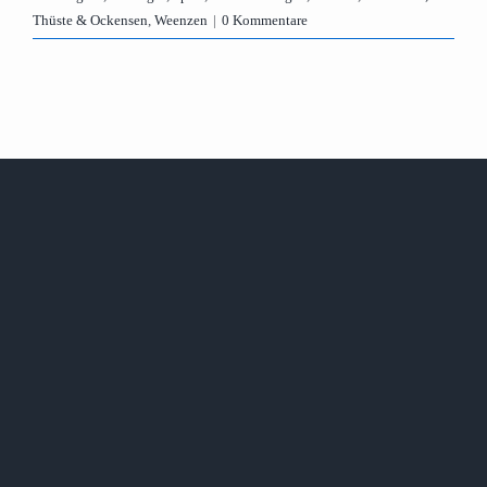
Thüste & Ockensen
,
Weenzen
|
0 Kommentare