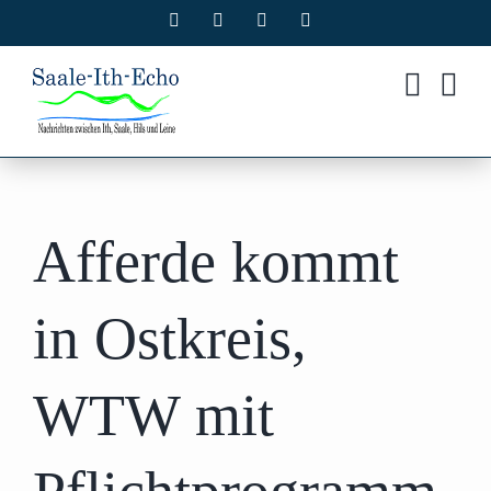
Zum
Facebook
X
Instagram
Pinterest
Inhalt
springen
Afferde kommt
in Ostkreis,
WTW mit