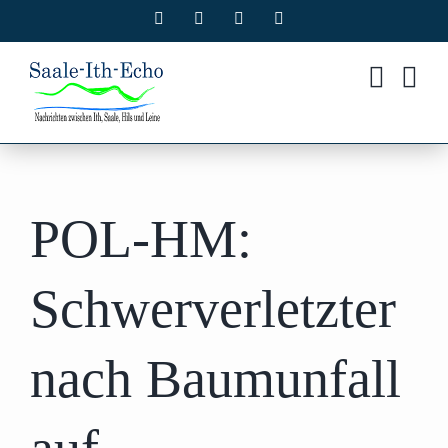
Zum
Facebook
X
Instagram
Pinterest
Inhalt
springen
POL-HM:
Schwerverletzter
nach Baumunfall