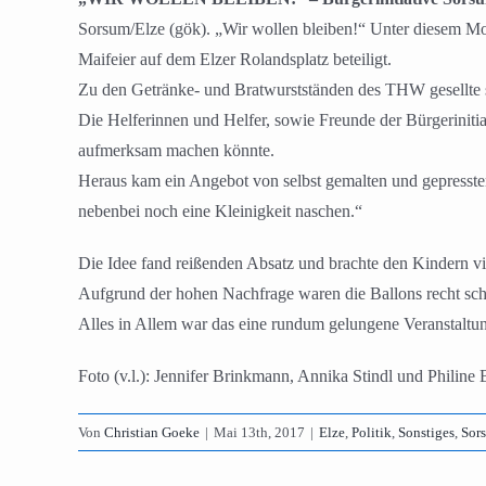
Sorsum/Elze (gök). „Wir wollen bleiben!“ Unter diesem Mot
Maifeier auf dem Elzer Rolandsplatz beteiligt.
Zu den Getränke- und Bratwurstständen des THW gesellte si
Die Helferinnen und Helfer, sowie Freunde der Bürgerinitia
aufmerksam machen könnte.
Heraus kam ein Angebot von selbst gemalten und gepressten
nebenbei noch eine Kleinigkeit naschen.“
Die Idee fand reißenden​ Absatz und brachte den Kindern vie
Aufgrund der hohen Nachfrage waren die Ballons recht sch
Alles in Allem war das eine rundum gelungene Veranstalt
Foto (v.l.): Jennifer Brinkmann, Annika Stindl und Philine 
Von
Christian Goeke
|
Mai 13th, 2017
|
Elze
,
Politik
,
Sonstiges
,
Sor