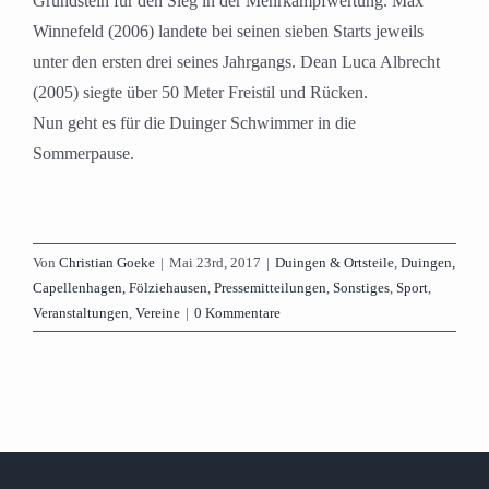
Grundstein für den Sieg in der Mehrkampfwertung. Max
Winnefeld (2006) landete bei seinen sieben Starts jeweils
unter den ersten drei seines Jahrgangs. Dean Luca Albrecht
(2005) siegte über 50 Meter Freistil und Rücken.
Nun geht es für die Duinger Schwimmer in die
Sommerpause.
Von
Christian Goeke
|
Mai 23rd, 2017
|
Duingen & Ortsteile
,
Duingen,
Capellenhagen, Fölziehausen
,
Pressemitteilungen
,
Sonstiges
,
Sport
,
Veranstaltungen
,
Vereine
|
0 Kommentare