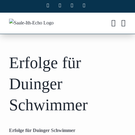
Zum
Facebook
X
Instagram
Pinterest
Inhalt
springen
Erfolge für
Duinger
Schwimmer
Erfolge für Duinger Schwimmer