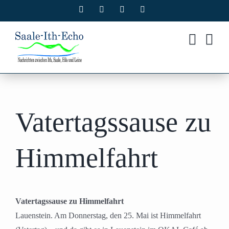
Zum
Facebook
X
Instagram
Pinterest
Inhalt
springen
Vatertagssause zu
Himmelfahrt
Vatertagssause zu Himmelfahrt
Lauenstein. Am Donnerstag, den 25. Mai ist Himmelfahrt