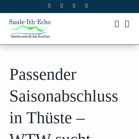
Zum
Facebook
X
Instagram
Pinterest
Inhalt
springen
Passender
Saisonabschluss
in Thüste –