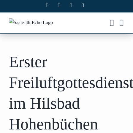
Zum
Facebook
X
Instagram
Pinterest
Inhalt
springen
Erster
Freiluftgottesdiens
im Hilsbad
Hohenbüchen