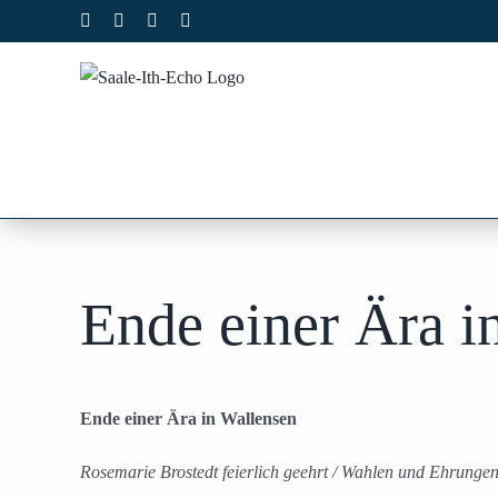
Zum
Facebook
X
Instagram
Pinterest
Inhalt
springen
Ende einer Ära i
Ende einer Ära in Wallensen
Rosemarie Brostedt feierlich geehrt / Wahlen und Ehrung