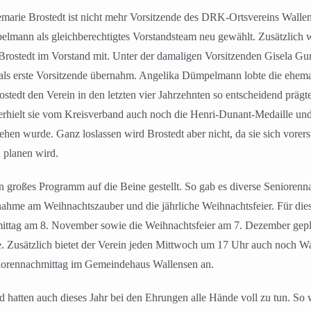
emarie Brostedt ist nicht mehr Vorsitzende des DRK-Ortsvereins Wall
mann als gleichberechtigtes Vorstandsteam neu gewählt. Zusätzlich w
 Brostedt im Vorstand mit. Unter der damaligen Vorsitzenden Gisela Gu
 als erste Vorsitzende übernahm. Angelika Dümpelmann lobte die ehemal
ostedt den Verein in den letzten vier Jahrzehnten so entscheidend präg
h erhielt sie vom Kreisverband auch noch die Henri-Dunant-Medaille u
liehen wurde. Ganz loslassen wird Brostedt aber nicht, da sie sich vorer
 planen wird.
 großes Programm auf die Beine gestellt. So gab es diverse Seniorenna
ahme am Weihnachtszauber und die jährliche Weihnachtsfeier. Für dies
ittag am 8. November sowie die Weihnachtsfeier am 7. Dezember gepl
 Zusätzlich bietet der Verein jeden Mittwoch um 17 Uhr auch noch W
niorennachmittag im Gemeindehaus Wallensen an.
atten auch dieses Jahr bei den Ehrungen alle Hände voll zu tun. So w