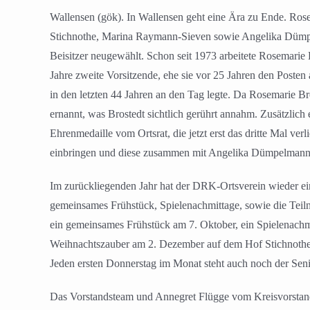
Wallensen (gök). In Wallensen geht eine Ära zu Ende. Ros
Stichnothe, Marina Raymann-Sieven sowie Angelika Dümpel
Beisitzer neugewählt. Schon seit 1973 arbeitete Rosemarie
Jahre zweite Vorsitzende, ehe sie vor 25 Jahren den Posten
in den letzten 44 Jahren an den Tag legte. Da Rosemarie Br
ernannt, was Brostedt sichtlich gerührt annahm. Zusätzlic
Ehrenmedaille vom Ortsrat, die jetzt erst das dritte Mal ver
einbringen und diese zusammen mit Angelika Dümpelmann
Im zurückliegenden Jahr hat der DRK-Ortsverein wieder ein
gemeinsames Frühstück, Spielenachmittage, sowie die Teiln
ein gemeinsames Frühstück am 7. Oktober, ein Spielenachm
Weihnachtszauber am 2. Dezember auf dem Hof Stichnothe.
Jeden ersten Donnerstag im Monat steht auch noch der Se
Das Vorstandsteam und Annegret Flügge vom Kreisvorstand h