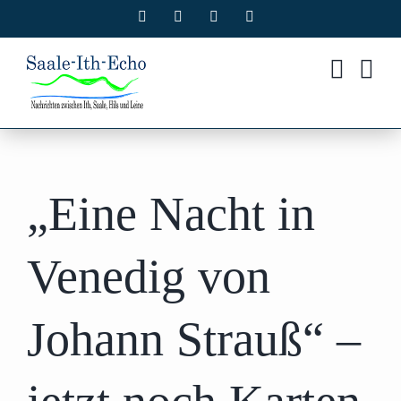
Zum
Facebook
X
Instagram
Pinterest
Inhalt
springen
„Eine Nacht in
Venedig von
Johann Strauß“ –