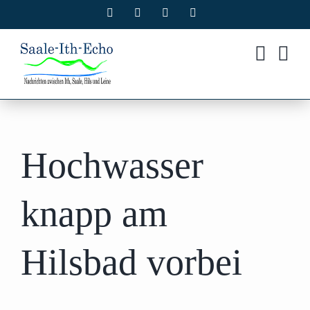
Zum
Facebook
X
Instagram
Pinterest
Inhalt
springen
Hochwasser
knapp am
Hilsbad vorbei